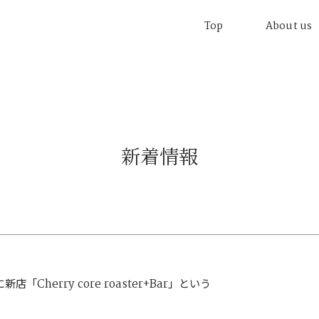
Top
About us
新着情報
herry core roaster+Bar」という